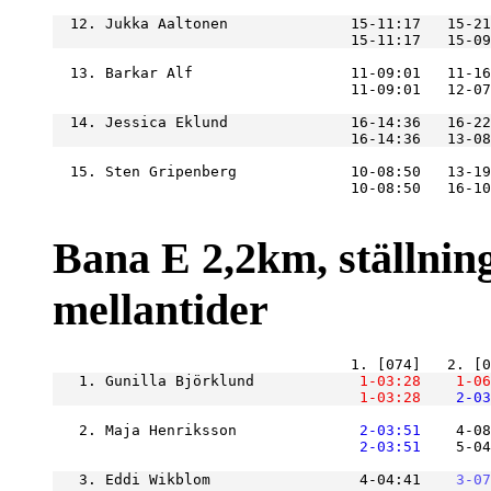
  12. Jukka Aaltonen              15-11:17   15-21
  13. Barkar Alf                  11-09:01   11-16
  14. Jessica Eklund              16-14:36   16-22
  15. Sten Gripenberg             10-08:50   13-19
Bana E 2,2km, ställning
mellantider
   1. Gunilla Björklund        
    1-03:28
    1-06
    1-03:28
    2-03
   2. Maja Henriksson          
    2-03:51
    4-08
    2-03:51
    5-04
   3. Eddi Wikblom                 4-04:41
    3-07