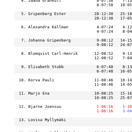
   4. Jaana Grankull               8-07:58    7-13
   5. Gripenberg Ester            28-12:30   25-18
                                  28-12:30   17-05
   6. Alexandra Källman            4-07:24    4-12
                                   4-07:24    8-04
   7. Johanna Gripenberg           9-08:12   14-15
                                   9-08:12   24-07
   8. Blomqvist Carl-Henrik       12-08:52    9-13
   9. Elisabeth Stubb              6-07:48    8-13
  10. Korva Pauli                 11-08:46   10-14
  11. Marjo Ena                   10-08:25   15-16
                                  10-08:25   25-07
  12. Bjarne Joensuu           
    1-06:16
    1-10
    1-06:16
    3-04
  13. Lovisa Myllymäki                            