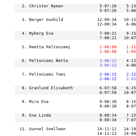
   2. Christer Nyman               5-07:26    5-1
                                   5-07:26    5-06
   3. Berger Gunhild              12-09:34   10-1
                                  12-09:34    6-06
   4. Nyberg Eva                   7-08:21    9-15
                                   7-08:21   10-0
   5. Reetta Peltoniemi        
    1-06:08
    1-11
    1-06:08
    1-05
   6. Peltoniemi Netta         
    3-06:22
    4-12
    3-06:22
    4-06
   7. Peltoniemi Tomi          
    2-06:15
    2-12
    2-06:15
    3-05
   8. Granlund Elisabeth           6-07:58    6-15
                                   6-07:58   10-07
   9. Mira Ena                     9-08:38    8-15
   9. Ena Linda                    8-08:34    7-15
  11. Gunnel Snellman             14-11:12   14-19