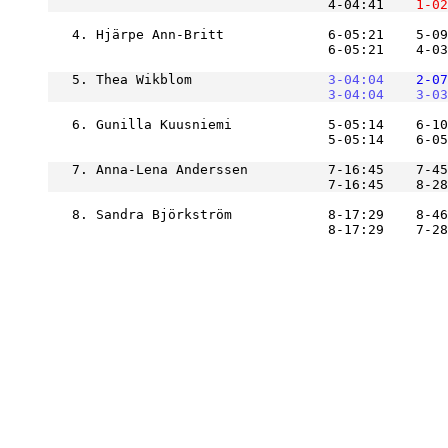
                                   4-04:41
    1-02
   4. Hjärpe Ann-Britt             6-05:21    5-09
                                   6-05:21    4-03
   5. Thea Wikblom             
    3-04:04
    2-07
    3-04:04
    3-03
   6. Gunilla Kuusniemi            5-05:14    6-10
   7. Anna-Lena Anderssen          7-16:45    7-45
   8. Sandra Björkström            8-17:29    8-46