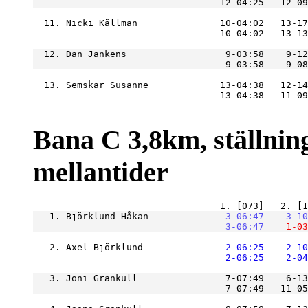
  11. Nicki Källman               10-04:02   13-17
  12. Dan Jankens                  9-03:58    9-12
  13. Semskar Susanne             13-04:38   12-14
Bana C 3,8km, ställning
mellantider
   1. Björklund Håkan          
    3-06:47
    3-10
    3-06:47
    1-03
   2. Axel Björklund           
    2-06:25
    2-10
    2-06:25
    2-04
   3. Joni Grankull                7-07:49    6-1