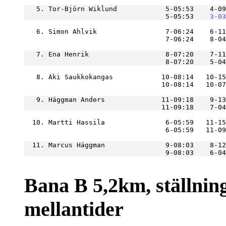
   5. Tor-Björn Wiklund            5-05:53    4-09
                                   5-05:53
    3-03
   6. Simon Ahlvik                 7-06:24    6-11
                                   7-06:24    8-04
   7. Ena Henrik                   8-07:20    7-11
                                   8-07:20    5-04
   8. Aki Saukkokangas            10-08:14   10-15
   9. Häggman Anders              11-09:18    9-13
  10. Martti Hassila               6-05:59   11-15
  11. Marcus Häggman               9-08:03    8-12
Bana B 5,2km, ställning
mellantider