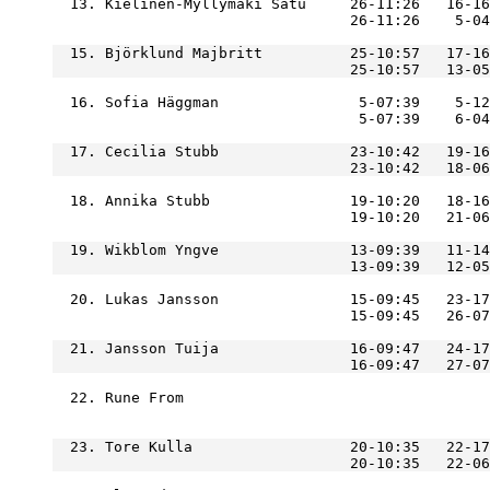
  13. Kielinen-Myllymäki Satu     26-11:26   16-16
                                  26-11:26    5-04
  15. Björklund Majbritt          25-10:57   17-16
  16. Sofia Häggman                5-07:39    5-12
  17. Cecilia Stubb               23-10:42   19-16
  18. Annika Stubb                19-10:20   18-16
  19. Wikblom Yngve               13-09:39   11-14
  20. Lukas Jansson               15-09:45   23-17
                                  15-09:45   26-07
  21. Jansson Tuija               16-09:47   24-17
  22. Rune From                                   
  23. Tore Kulla                  20-10:35   22-17