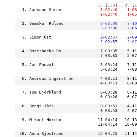
   1. Jansson Sören            
    1-02:40
    1-08
    1-02:40
    1-05
   2. Semskar Roland           
    3-03:08
    3-10
    3-03:08
    2-06
   3. Simon Öst                
    2-02:57
    2-09
    2-02:57
    3-07
   4. Österbacka Bo                7-03:35    5-11
                                   7-03:35    5-07
   5. Jan Ehnvall                  5-03:24    7-11
                                   5-03:24    7-08
   6. Andreas Ingerström           4-03:11    8-11
                                   4-03:11    8-0
   7. Tom Björklund                6-03:28    6-11
                                   6-03:28    6-07
   8. Bengt Jåfs                   8-03:53    4-11
                                   8-03:53    4-07
   9. Mikael Norrbo               11-04:14   10-13
  10. Anna Sjöstrand              12-04:25   11-14