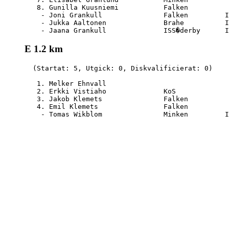
   8. Gunilla Kuusniemi           Falken          
    - Joni Grankull               Falken         I
    - Jukka Aaltonen              Brahe          I
E 1.2 km
  (Startat: 5, Utgick: 0, Diskvalificierat: 0)

   1. Melker Ehnvall                              
   2. Erkki Vistiaho              KoS             
   3. Jakob Klemets               Falken          
   4. Emil Klemets                Falken          