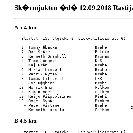
Sk�rmjakten �d� 12.09.2018 Rastija
A 5.4 km
  (Startat: 15, Utgick: 0, Diskvalificierat: 0)

   1. Tommy �backa                Brahe           
   2. Dan Sn�re                   Botnia          
   3. Kenneth Grankull            Kronan          
   4. Timo Hongell                KoS             
   5. Kaj Gr�n                    Brahe           
   6. Niklas Lindell              Brahe           
   7. Patrik Nyman                Brahe           
   8. Tomas Lillqvist             LBK             
   9. Jan H�gberg                 Brahe           
  10. Henrik Ena                  Falken          
  11. Kim Rundell                 Falken          
  12. Keijo Piippolainen          PieHi           
  13. Roger Nyn�s                 Minken          
    - Peter Virtanen              Brahe          I
B 4.5 km
  (Startat: 18, Utgick: 0, Diskvalificierat: 0)
