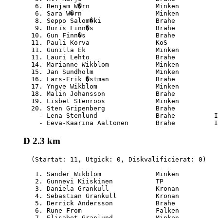
   6. Benjam W�rn                 Minken          
   6. Sara W�rn                   Minken          
   8. Seppo Salom�ki              Brahe           
   9. Boris Finn�s                Brahe           
  10. Gun Finn�s                  Brahe           
  11. Pauli Korva                 KoS             
  11. Gunilla Ek                  Minken          
  11. Lauri Lehto                 Brahe           
  14. Marianne Wikblom            Minken          
  15. Jan Sundholm                Minken          
  16. Lars-Erik �stman            Brahe           
  17. Yngve Wikblom               Minken          
  18. Malin Johansson             Brahe           
  19. Lisbet Stenroos             Minken          
  20. Sten Gripenberg             Brahe           
    - Lena Stenlund               Brahe          I
D 2.3 km
  (Startat: 11, Utgick: 0, Diskvalificierat: 0)

   1. Sander Wikblom              Minken          
   2. Gunnevi Kiiskinen           TP              
   3. Daniela Grankull            Kronan          
   4. Sebastian Grankull          Kronan          
   5. Derrick Andersson           Brahe           
   6. Rune From                   Falken          
   7. Elisabet Granlund           Minken          