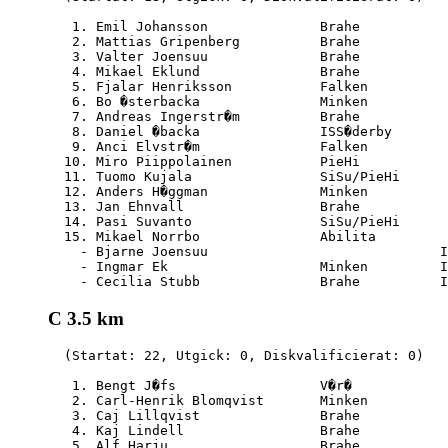
   1. Emil Johansson              Brahe           
   2. Mattias Gripenberg          Brahe           
   3. Valter Joensuu              Brahe           
   4. Mikael Eklund               Brahe           
   5. Fjalar Henriksson           Falken          
   6. Bo �sterbacka               Minken          
   7. Andreas Ingerstr�m          Brahe           
   8. Daniel �backa               ISS�derby       
   9. Anci Elvstr�m               Falken          
  10. Miro Piippolainen           PieHi           
  11. Tuomo Kujala                SiSu/PieHi      
  12. Anders H�ggman              Minken          
  13. Jan Ehnvall                 Brahe           
  14. Pasi Suvanto                SiSu/PieHi      
  15. Mikael Norrbo               Abilita         
    - Bjarne Joensuu                             I
    - Ingmar Ek                   Minken         I
C 3.5 km
  (Startat: 22, Utgick: 0, Diskvalificierat: 0)

   1. Bengt J�fs                  V�r�            
   2. Carl-Henrik Blomqvist       Minken          
   3. Caj Lillqvist               Brahe           
   4. Kaj Lindell                 Brahe           
   5. Alf Harju                   Brahe           