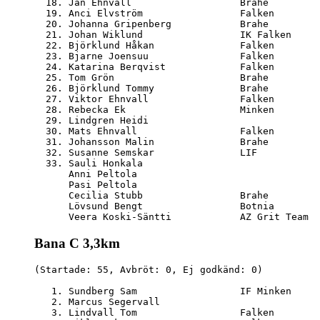
  18. Jan Ehnvall                   Brahe         
  19. Anci Elvström                 Falken        
  20. Johanna Gripenberg            Brahe         
  21. Johan Wiklund                 IK Falken     
  22. Björklund Håkan               Falken        
  23. Bjarne Joensuu                Falken        
  24. Katarina Berqvist             Falken        
  25. Tom Grön                      Brahe         
  26. Björklund Tommy               Brahe         
  27. Viktor Ehnvall                Falken        
  28. Rebecka Ek                    Minken        
  29. Lindgren Heidi                              
  30. Mats Ehnvall                  Falken        
  31. Johansson Malin               Brahe         
  32. Susanne Semskar               LIF           
  33. Sauli Honkala                               
      Anni Peltola                                
      Pasi Peltola                                
      Cecilia Stubb                 Brahe         
      Lövsund Bengt                 Botnia        
Bana C 3,3km
(Startade: 55, Avbröt: 0, Ej godkänd: 0)

   1. Sundberg Sam                  IF Minken     
   2. Marcus Segervall                            
   3. Lindvall Tom                  Falken        