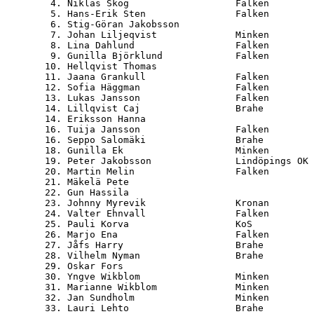
   4. Niklas Skog                   Falken        
   5. Hans-Erik Sten                Falken        
   6. Stig-Göran Jakobsson                        
   7. Johan Liljeqvist              Minken        
   8. Lina Dahlund                  Falken        
   9. Gunilla Björklund             Falken        
  10. Hellqvist Thomas                            
  11. Jaana Grankull                Falken        
  12. Sofia Häggman                 Falken        
  13. Lukas Jansson                 Falken        
  14. Lillqvist Caj                 Brahe         
  14. Eriksson Hanna                              
  16. Tuija Jansson                 Falken        
  16. Seppo Salomäki                Brahe         
  18. Gunilla Ek                    Minken        
  19. Peter Jakobsson               Lindöpings OK 
  20. Martin Melin                  Falken        
  21. Mäkelä Pete                                 
  22. Gun Hassila                                 
  23. Johnny Myrevik                Kronan        
  24. Valter Ehnvall                Falken        
  25. Pauli Korva                   KoS           
  26. Marjo Ena                     Falken        
  27. Jåfs Harry                    Brahe         
  28. Vilhelm Nyman                 Brahe         
  29. Oskar Fors                                  
  30. Yngve Wikblom                 Minken        
  31. Marianne Wikblom              Minken        
  32. Jan Sundholm                  Minken        
  33. Lauri Lehto                   Brahe         