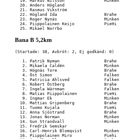
  19. Markus Nilsson                Minken        
  20. Anders Högland                              
  21. Rasmus Vikström                             
  22. Högland Ida                   Brahe         
  23. Roger Nynäs                   Minken        
  24. Piippolainen Keijo            PieHi         
Bana B 5,2km
(Startade: 38, Avbröt: 2, Ej godkänd: 0)

   1. Patrik Nyman                  Brahe         
   2. Mikaela Caldén                Minken        
   3. Högnäs Tore                   Brahe         
   4. Öst Simon                     Falken        
   5. Patricia Ahlsved              Falken        
   6. Robert Östberg                Brahe         
   7. Ingela Wärnman                Falken        
   8. Matias Piippolainen           PieHi         
   9. Ingmar Ek                     Minken        
  10. Mattias Gripenberg            Brahe         
  11. Tuomo Kujala                  PieHi         
  12. Anna Sjöstrand                Brahe         
  13. Jonas Norman                  Minken        
  14. Gun Strandvall                Minken        
  15. Fredrik Semskar                             
  16. Carl-Henrik Blomqvist         Minken        
  16. Piippolainen Miro             Piehi         