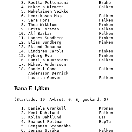
   3. Reetta Peltoniemi             Brahe         
   4. Mikaela Klemets               Falken        
   5. Mäkeläinen Veikko                           
   6. Henriksson Maja               Falken        
   7. Sara Fors                     Falken        
   8. Thea Wikblom                  Minken        
   9. Brita Forsman                 Falken        
  10. Alf Barkar                    Falken        
  11. Hannes Sundberg               Minken        
  12. Elias Sundberg                Minken        
  13. Eklund Johanna                              
  14. Lindgren Carola               Minken        
  15. Nyberg Eva                    Minken        
  16. Gunilla Kuusniemi             Falken        
  17. Mikael Andersson                            
  18. Sandell Oona                  Falken        
      Andersson Derrick                           
Bana E 1,8km
(Startade: 19, Avbröt: 0, Ej godkänd: 0)

   1. Daniela Grankull              Kronan        
   2. Kent Dahllund                 Falken        
   3. Kolin Dahllund                LIF           
   4. Emanuel Fellman               EspTa         
   5. Benjamin Stennabba                          
   6. Jemina Stråka                 Falken        