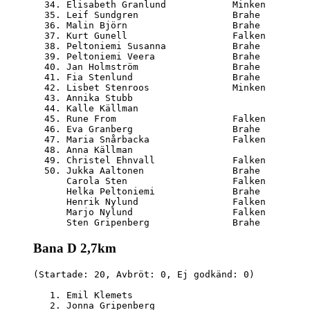
  34. Elisabeth Granlund            Minken        
  35. Leif Sundgren                 Brahe         
  36. Malin Björn                   Brahe         
  37. Kurt Gunell                   Falken        
  38. Peltoniemi Susanna            Brahe         
  39. Peltoniemi Veera              Brahe         
  40. Jan Holmström                 Brahe         
  41. Fia Stenlund                  Brahe         
  42. Lisbet Stenroos               Minken        
  43. Annika Stubb                                
  44. Kalle Källman                               
  45. Rune From                     Falken        
  46. Eva Granberg                  Brahe         
  47. Maria Snårbacka               Falken        
  48. Anna Källman                                
  49. Christel Ehnvall              Falken        
  50. Jukka Aaltonen                Brahe         
      Carola Sten                   Falken        
      Helka Peltoniemi              Brahe         
      Henrik Nylund                 Falken        
      Marjo Nylund                  Falken        
Bana D 2,7km
(Startade: 20, Avbröt: 0, Ej godkänd: 0)

   1. Emil Klemets                                
   2. Jonna Gripenberg                            