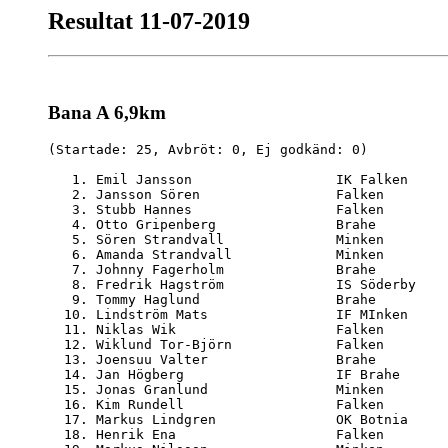
Resultat 11-07-2019
Bana A 6,9km
(Startade: 25, Avbröt: 0, Ej godkänd: 0)

   1. Emil Jansson                  IK Falken     
   2. Jansson Sören                 Falken        
   3. Stubb Hannes                  Falken        
   4. Otto Gripenberg               Brahe         
   5. Sören Strandvall              Minken        
   6. Amanda Strandvall             Minken        
   7. Johnny Fagerholm              Brahe         
   8. Fredrik Hagström              IS Söderby    
   9. Tommy Haglund                 Brahe         
  10. Lindström Mats                IF MInken     
  11. Niklas Wik                    Falken        
  12. Wiklund Tor-Björn             Falken        
  13. Joensuu Valter                Brahe         
  14. Jan Högberg                   IF Brahe      
  15. Jonas Granlund                Minken        
  16. Kim Rundell                   Falken        
  17. Markus Lindgren               OK Botnia     
  18. Henrik Ena                    Falken        