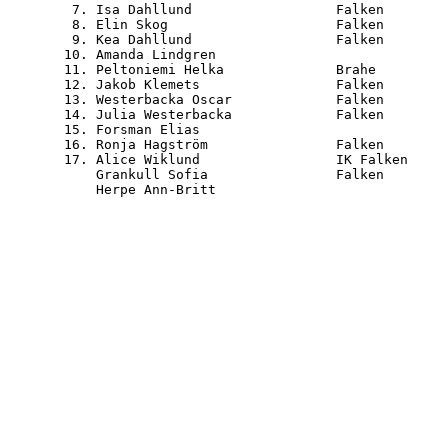
   7. Isa Dahllund                  Falken        
   8. Elin Skog                     Falken        
   9. Kea Dahllund                  Falken        
  10. Amanda Lindgren                             
  11. Peltoniemi Helka              Brahe         
  12. Jakob Klemets                 Falken        
  13. Westerbacka Oscar             Falken        
  14. Julia Westerbacka             Falken        
  15. Forsman Elias                               
  16. Ronja Hagström                Falken        
  17. Alice Wiklund                 IK Falken     
      Grankull Sofia                Falken        