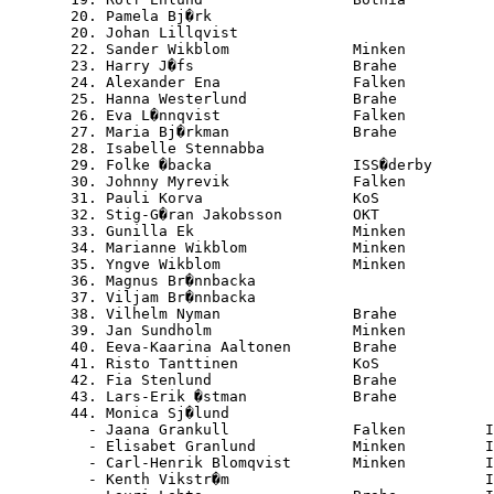
  20. Pamela Bj�rk                                
  20. Johan Lillqvist                             
  22. Sander Wikblom              Minken          
  23. Harry J�fs                  Brahe           
  24. Alexander Ena               Falken          
  25. Hanna Westerlund            Brahe           
  26. Eva L�nnqvist               Falken          
  27. Maria Bj�rkman              Brahe           
  28. Isabelle Stennabba                          
  29. Folke �backa                ISS�derby       
  30. Johnny Myrevik              Falken          
  31. Pauli Korva                 KoS             
  32. Stig-G�ran Jakobsson        OKT             
  33. Gunilla Ek                  Minken          
  34. Marianne Wikblom            Minken          
  35. Yngve Wikblom               Minken          
  36. Magnus Br�nnbacka                           
  37. Viljam Br�nnbacka                           
  38. Vilhelm Nyman               Brahe           
  39. Jan Sundholm                Minken          
  40. Eeva-Kaarina Aaltonen       Brahe           
  41. Risto Tanttinen             KoS             
  42. Fia Stenlund                Brahe           
  43. Lars-Erik �stman            Brahe           
  44. Monica Sj�lund                              
    - Jaana Grankull              Falken         I
    - Elisabet Granlund           Minken         I
    - Carl-Henrik Blomqvist       Minken         I
    - Kenth Vikstr�m                             I