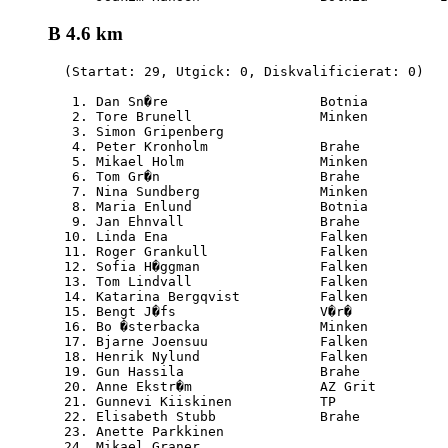
B 4.6 km
  (Startat: 29, Utgick: 0, Diskvalificierat: 0)

   1. Dan Sn�re                   Botnia          
   2. Tore Brunell                Minken          
   3. Simon Gripenberg                            
   4. Peter Kronholm              Brahe           
   5. Mikael Holm                 Minken          
   6. Tom Gr�n                    Brahe           
   7. Nina Sundberg               Minken          
   8. Maria Enlund                Botnia          
   9. Jan Ehnvall                 Brahe           
  10. Linda Ena                   Falken          
  11. Roger Grankull              Falken          
  12. Sofia H�ggman               Falken          
  13. Tom Lindvall                Falken          
  14. Katarina Bergqvist          Falken          
  15. Bengt J�fs                  V�r�            
  16. Bo �sterbacka               Minken          
  17. Bjarne Joensuu              Falken          
  18. Henrik Nylund               Falken          
  19. Gun Hassila                 Brahe           
  20. Anne Ekstr�m                AZ Grit         
  21. Gunnevi Kiiskinen           TP              
  22. Elisabeth Stubb             Brahe           
  23. Anette Parkkinen                            
  24. Mikael Graner                               