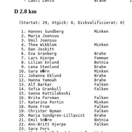
D 2.8 km
  (Startat: 29, Utgick: 0, Diskvalificierat: 0)

   1. Hannes Sundberg             Minken          
   2. Maria Joensuu                               
   3. Emil Joensuu                                
   4. Thea Wikblom                Minken          
   5. Dan Joskitt                                 
   6. Eva Granberg                Brahe           
   7. Lars Hjerpe                 Femman          
   8. Lilian Enlund               Botnia          
   9. Lena Stenlund               Brahe           
  10. Sara W�rn                   Minken          
  11. Johanna Eklund              Brahe           
  12. Hanna Yamoah                Brahe           
  13. Alf Barkar                  Falken          
  14. Sofia Grankull              Falken          
  15. Sanna Kattilakoski                          
  16. Brita Forsman               Falken          
  17. Katarina Portin             Minken          
  18. Rune From                   Falken          
  19. Christer Nyman              Falken          
  20. Maria Sundgren-Lillqvist    Brahe           
  21. Emil Sn�re                  Botnia          
  22. Ann-Britt Hjerpe            Falken          
  23. Sara Fors                                   