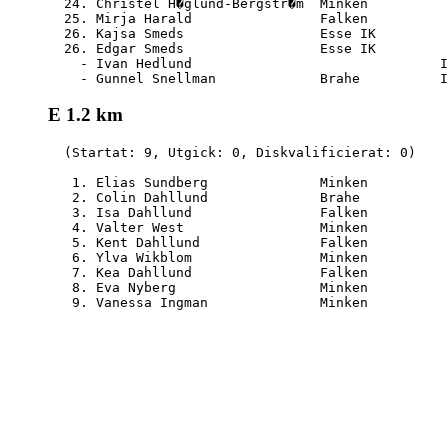
  24. Christel H�glund-Bergstr�m  Minken          
  25. Mirja Harald                Falken          
  26. Kajsa Smeds                 Esse IK         
  26. Edgar Smeds                 Esse IK         
    - Ivan Hedlund                               I
E 1.2 km
  (Startat: 9, Utgick: 0, Diskvalificierat: 0)

   1. Elias Sundberg              Minken          
   2. Colin Dahllund              Brahe           
   3. Isa Dahllund                Falken          
   4. Valter West                 Minken          
   5. Kent Dahllund               Falken          
   6. Ylva Wikblom                Minken          
   7. Kea Dahllund                Falken          
   8. Eva Nyberg                  Minken          