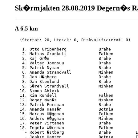
Sk�rmjakten 28.08.2019 Degern�s Ra
A 6.5 km
  (Startat: 20, Utgick: 0, Diskvalificierat: 0)

   1. Otto Gripenberg             Brahe           
   2. Matias Grankull             Falken          
   3. Kaj Gr�n                    Brahe           
   4. Valter Joensuu              Brahe           
   5. Patrik Nyman                Brahe           
   6. Amanda Strandvall           Minken          
   7. Jan H�gberg                 Brahe           
   8. Dan Stenlund                Brahe           
   9. S�ren Strandvall            Minken          
  10. Simon Ahlvik                                
  11. Kim Rundell                 Falken          
  12. Roger Nyn�s                 Minken          
  13. Patrik Forsman              Brahe           
  14. Amanda Hans�n               Botnia          
  15. Marcus H�ggman              Falken          
  16. Anders H�ggman              Minken          
  17. Peter Virtanen              Brahe           
  18. Ingela W�rnman              Falken          
    - Robert �stberg              Brahe          I