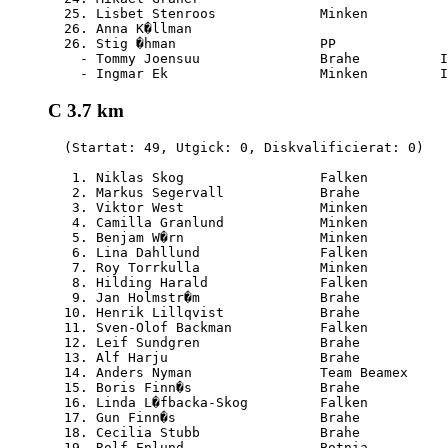
  25. Lisbet Stenroos             Minken          
  26. Anna K�llman                                
  26. Stig �hman                  PP              
    - Tommy Joensuu               Brahe          I
C 3.7 km
  (Startat: 49, Utgick: 0, Diskvalificierat: 0)

   1. Niklas Skog                 Falken          
   2. Markus Segervall            Brahe           
   3. Viktor West                 Minken          
   4. Camilla Granlund            Minken          
   5. Benjam W�rn                 Minken          
   6. Lina Dahllund               Falken          
   7. Roy Torrkulla               Minken          
   8. Hilding Harald              Falken          
   9. Jan Holmstr�m               Brahe           
  10. Henrik Lillqvist            Brahe           
  11. Sven-Olof Backman           Falken          
  12. Leif Sundgren               Brahe           
  13. Alf Harju                   Brahe           
  14. Anders Nyman                Team Beamex     
  15. Boris Finn�s                Brahe           
  16. Linda L�fbacka-Skog         Falken          
  17. Gun Finn�s                  Brahe           
  18. Cecilia Stubb               Brahe           
  19. Rolf Enlund                 Botnia          