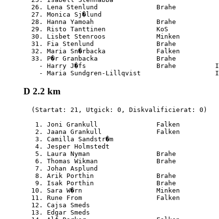
  26. Lena Stenlund               Brahe           
  27. Monica Sj�lund                              
  28. Hanna Yamoah                Brahe           
  29. Risto Tanttinen             KoS             
  30. Lisbet Stenroos             Minken          
  31. Fia Stenlund                Brahe           
  32. Maria Sn�rbacka             Falken          
  33. P�r Granbacka               Brahe           
    - Harry J�fs                  Brahe          I
D 2.2 km
  (Startat: 21, Utgick: 0, Diskvalificierat: 0)

   1. Joni Grankull               Falken          
   2. Jaana Grankull              Falken          
   3. Camilla Sandstr�m                           
   4. Jesper Holmstedt                            
   5. Laura Nyman                 Brahe           
   6. Thomas Wikman               Brahe           
   7. Johan Asplund                               
   8. Arik Porthin                Brahe           
   9. Isak Porthin                Brahe           
  10. Sara W�rn                   Minken          
  11. Rune From                   Falken          
  12. Cajsa Smeds                                 
  13. Edgar Smeds                                 