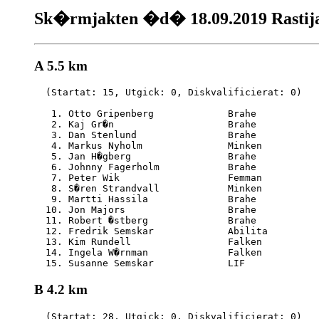
Sk�rmjakten �d� 18.09.2019 Rastija
A 5.5 km
  (Startat: 15, Utgick: 0, Diskvalificierat: 0)

   1. Otto Gripenberg             Brahe           
   2. Kaj Gr�n                    Brahe           
   3. Dan Stenlund                Brahe           
   4. Markus Nyholm               Minken          
   5. Jan H�gberg                 Brahe           
   6. Johnny Fagerholm            Brahe           
   7. Peter Wik                   Femman          
   8. S�ren Strandvall            Minken          
   9. Martti Hassila              Brahe           
  10. Jon Majors                  Brahe           
  11. Robert �stberg              Brahe           
  12. Fredrik Semskar             Abilita         
  13. Kim Rundell                 Falken          
  14. Ingela W�rnman              Falken          
B 4.2 km
  (Startat: 28, Utgick: 0, Diskvalificierat: 0)
