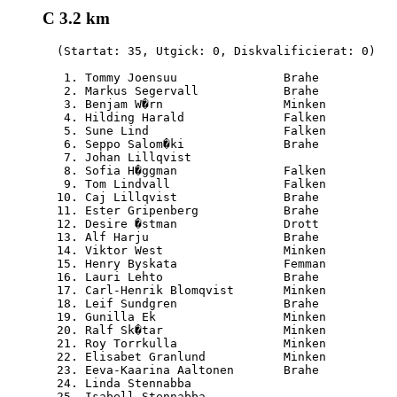
C 3.2 km
  (Startat: 35, Utgick: 0, Diskvalificierat: 0)

   1. Tommy Joensuu               Brahe           
   2. Markus Segervall            Brahe           
   3. Benjam W�rn                 Minken          
   4. Hilding Harald              Falken          
   5. Sune Lind                   Falken          
   6. Seppo Salom�ki              Brahe           
   7. Johan Lillqvist                             
   8. Sofia H�ggman               Falken          
   9. Tom Lindvall                Falken          
  10. Caj Lillqvist               Brahe           
  11. Ester Gripenberg            Brahe           
  12. Desire �stman               Drott           
  13. Alf Harju                   Brahe           
  14. Viktor West                 Minken          
  15. Henry Byskata               Femman          
  16. Lauri Lehto                 Brahe           
  17. Carl-Henrik Blomqvist       Minken          
  18. Leif Sundgren               Brahe           
  19. Gunilla Ek                  Minken          
  20. Ralf Sk�tar                 Minken          
  21. Roy Torrkulla               Minken          
  22. Elisabet Granlund           Minken          
  23. Eeva-Kaarina Aaltonen       Brahe           
  24. Linda Stennabba                             
  25. Isabell Stennabba                           