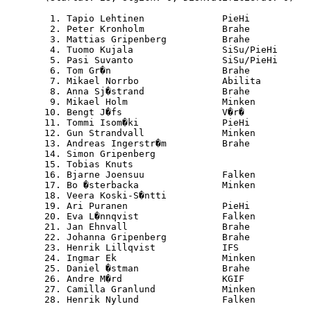
   1. Tapio Lehtinen              PieHi           
   2. Peter Kronholm              Brahe           
   3. Mattias Gripenberg          Brahe           
   4. Tuomo Kujala                SiSu/PieHi      
   5. Pasi Suvanto                SiSu/PieHi      
   6. Tom Gr�n                    Brahe           
   7. Mikael Norrbo               Abilita         
   8. Anna Sj�strand              Brahe           
   9. Mikael Holm                 Minken          
  10. Bengt J�fs                  V�r�            
  11. Tommi Isom�ki               PieHi           
  12. Gun Strandvall              Minken          
  13. Andreas Ingerstr�m          Brahe           
  14. Simon Gripenberg                            
  15. Tobias Knuts                                
  16. Bjarne Joensuu              Falken          
  17. Bo �sterbacka               Minken          
  18. Veera Koski-S�ntti                          
  19. Ari Puranen                 PieHi           
  20. Eva L�nnqvist               Falken          
  21. Jan Ehnvall                 Brahe           
  22. Johanna Gripenberg          Brahe           
  23. Henrik Lillqvist            IFS             
  24. Ingmar Ek                   Minken          
  25. Daniel �stman               Brahe           
  26. Andre M�rd                  KGIF            
  27. Camilla Granlund            Minken          