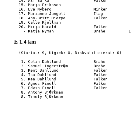
  14. Alf Barkar                  Falken          
  15. Marja Eriksson                              
  16. Eva Nyberg                  Minken          
  17. Marianne Jungell            Ilag            
  18. Ann-Britt Hjerpe            Falken          
  19. Calle Kjellman                              
  20. Mirja Harald                Falken          
E 1.4 km
  (Startat: 9, Utgick: 0, Diskvalificierat: 0)

   1. Colin Dahllund              Brahe           
   2. Samuel Ingerstr�m           Brahe           
   3. Kent Dahllund               Falken          
   4. Isa Dahllund                Falken          
   5. Kea Dahllund                Falken          
   6. Agnes Finell                Falken          
   7. Edvin Finell                Falken          
   8. Antony Bj�rkman                             