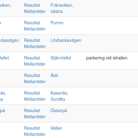
viken,
Resultat
Fränsviken,
a
Mellantider
västra
o
Resultat
Purmo
Mellantider
ackavägen
Resultat
Lövbackavägen
Mellantider
fallet
Resultat
Stjärnfallet
parkering vid ishallen
Mellantider
Resultat
Ådö
Mellantider
äs,
Resultat
Kassnäs,
by
Mellantider
Sundby
npå
Resultat
Östanpå
Mellantider
Resultat
Vallan
Mellantider