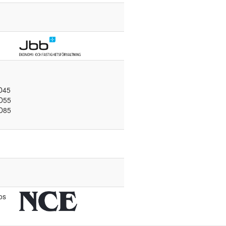
D45
D55
D85
os