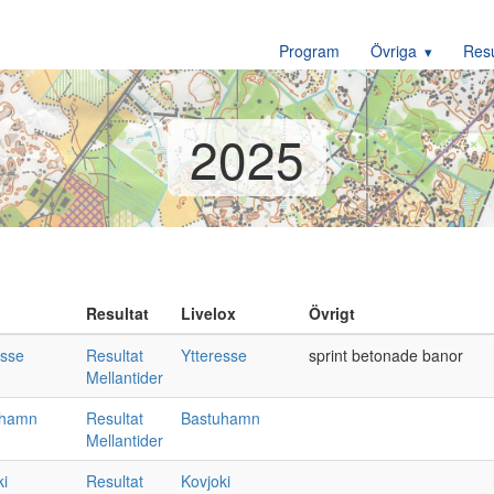
Program
Övriga
Resu
2025
Resultat
Livelox
Övrigt
esse
Resultat
Ytteresse
sprint betonade banor
Mellantider
uhamn
Resultat
Bastuhamn
Mellantider
ki
Resultat
Kovjoki